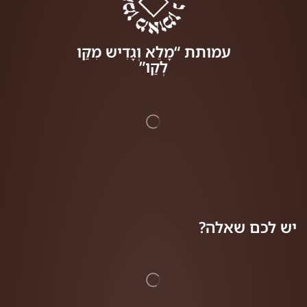
עמותת “מָלֵא וְגָדִיש מִקַּו
לְקַו”
יש לכם שאלה?