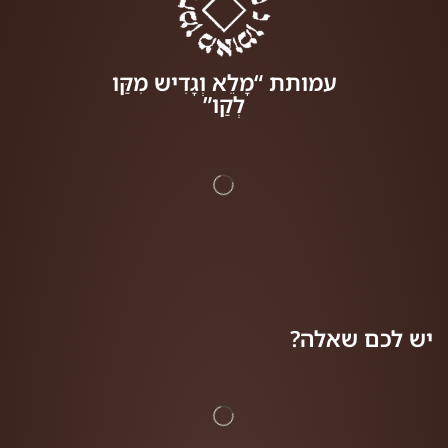
עמותת “מָלֵא וְגָדִיש מִקַּו
לְקַו”
יש לכם שאלה?