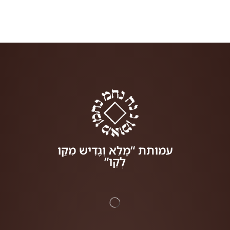
עמותת “מָלֵא וְגָדִיש מִקַּו
לְקַו”