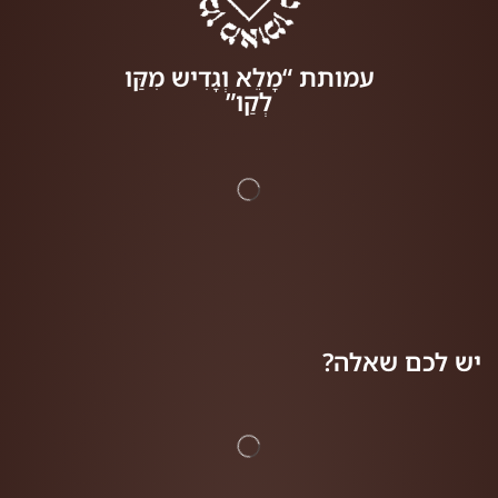
עמותת “מָלֵא וְגָדִיש מִקַּו
לְקַו”
יש לכם שאלה?