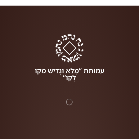
עמותת “מָלֵא וְגָדִיש מִקַּו
לְקַו”