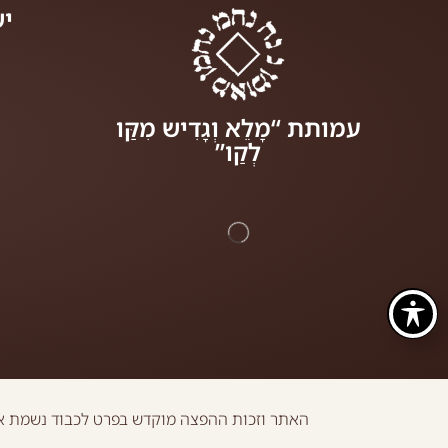
יש
עמותת “מָלֵא וְגָדִיש מִקַּו
לְקַו”
האתר וזכות ההפצה מוקדש בפרט לכבוד נשמת או