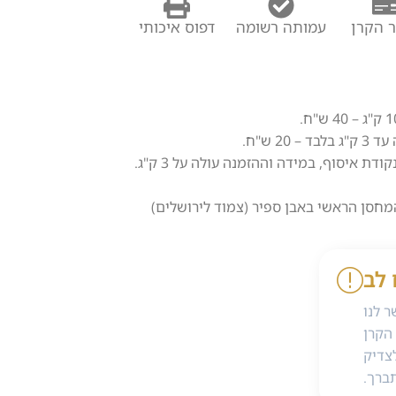
 הקרן
עמותה רשומה
דפוס איכותי
2 ש"ח.
 איסוף, במידה וההזמנה עולה על 3 ק"ג.
מחסן הראשי באבן ספיר (צמוד לירושלים)
 לב
 לנו
הקרן
צדיק
ברך.