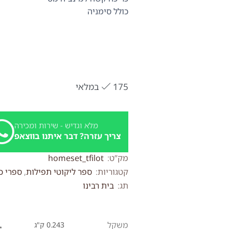
כולל סימניה
175 במלאי
מלא וגדיש - שירות ומכירה
צריך עזרה? דבר איתנו בווצאפ
מק”ט:
homeset_tfilot
קטגוריות:
ספר ליקוטי תפילות
,
ספרי כ
תג:
בית רבינו
משקל
0.243 ק"ג