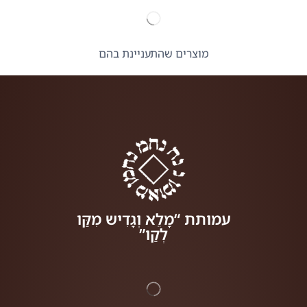
מוצרים שהתעניינת בהם
עמותת “מָלֵא וְגָדִיש מִקַּו
לְקַו”