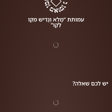
עמותת “מָלֵא וְגָדִיש מִקַּו
לְקַו”
יש לכם שאלה?