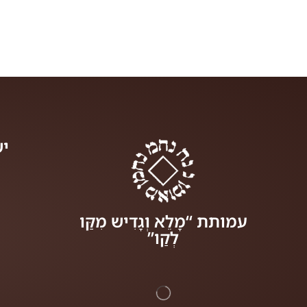
יש
עמותת “מָלֵא וְגָדִיש מִקַּו
לְקַו”