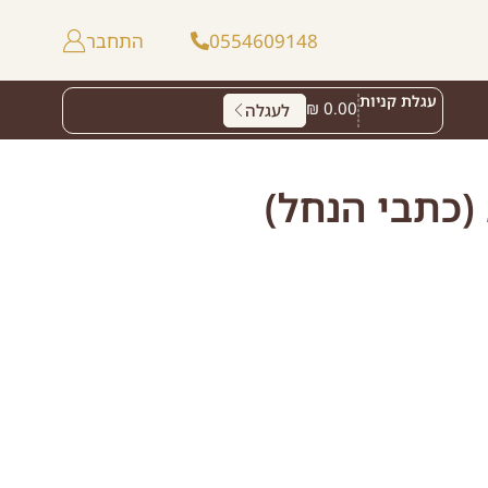
0554609148
התחבר
עגלת קניות
₪
0.00
לעגלה
(כתבי הנחל)