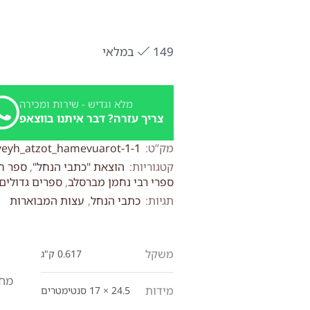
149 במלאי
מלא וגדיש - שירות ומכירה
צריך עזרה? דבר איתנו בווצאפ
מק”ט:
veyh_atzot_hamevuarot-1-1
קטגוריות:
הוצאת "כתבי הנחל"
,
ספר חי
ספרי רבי נחמן מברסלב
,
ספרים גדולים
תגיות:
כתבי הנחל
,
עצות המבוארות
משקל
0.617 ק"ג
מחי
מידות
24.5 × 17 סנטימטרים