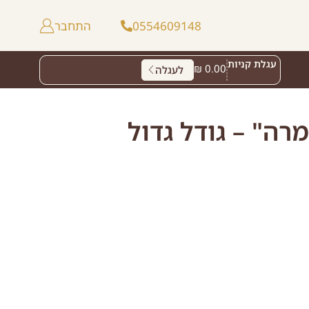
0554609148
התחבר
עגלת קניות
₪
0.00
לעגלה
רה" – גודל גדול