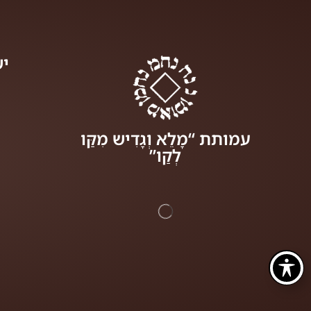
יש
עמותת “מָלֵא וְגָדִיש מִקַּו
לְקַו”