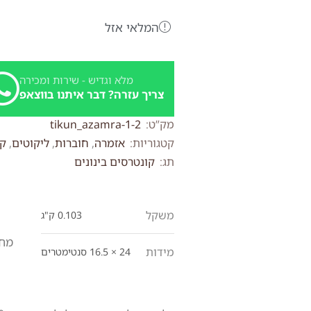
המלאי אזל
מלא וגדיש - שירות ומכירה
צריך עזרה? דבר איתנו בווצאפ
מק”ט:
tikun_azamra-1-2
קטגוריות:
אזמרה
,
חוברות
,
ליקוטים
,
קו
תג:
קונטרסים בינונים
משקל
0.103 ק"ג
מחי
מידות
24 × 16.5 סנטימטרים