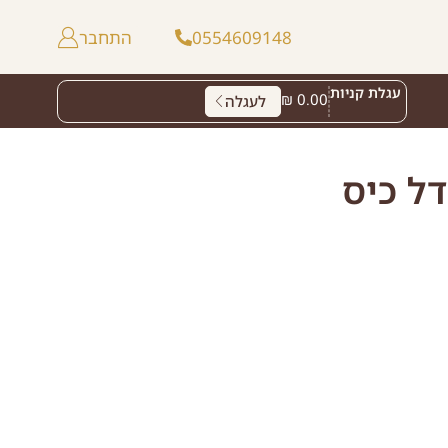
0554609148
התחבר
עגלת קניות
₪
0.00
לעגלה
דל כיס