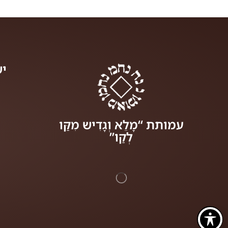
יש
עמותת “מָלֵא וְגָדִיש מִקַּו
לְקַו”