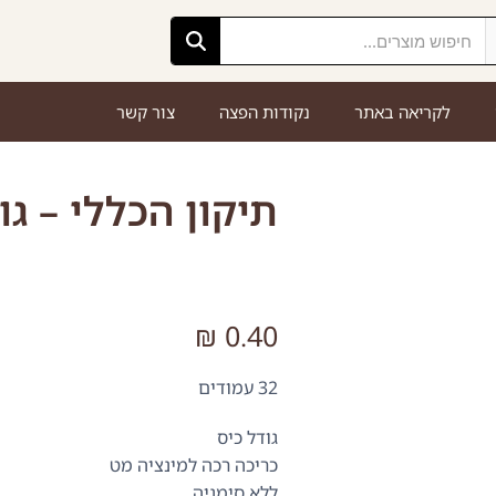
לקריאה באתר
נקודות הפצה
צור קשר
תיקון הכללי – גו
₪
0.40
32 עמודים
גודל כיס
כריכה רכה למינציה מט
ללא סימניה