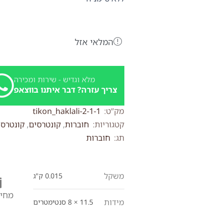
המלאי אזל
מלא וגדיש - שירות ומכירה
צריך עזרה? דבר איתנו בווצאפ
מק”ט:
tikon_haklali-2-1-1
קטגוריות:
חוברות
,
קונטרסים
,
קונטרסי
תג:
חוברות
משקל
0.015 ק"ג
מחיר
מידות
11.5 × 8 סנטימטרים