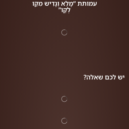
עמותת “מָלֵא וְגָדִיש מִקַּו
לְקַו”
יש לכם שאלה?