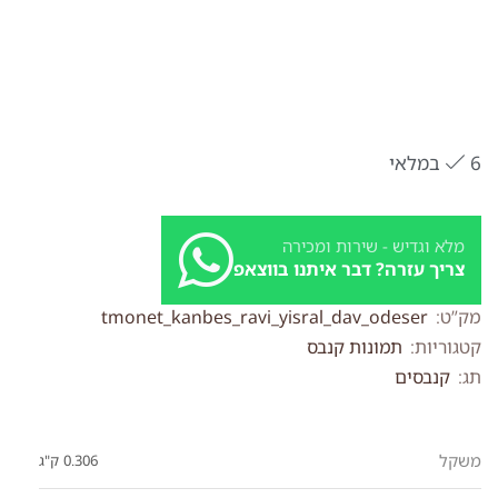
6 במלאי
מלא וגדיש - שירות ומכירה
צריך עזרה? דבר איתנו בווצאפ
מק”ט:
tmonet_kanbes_ravi_yisral_dav_odeser
קטגוריות:
תמונות קנבס
תג:
קנבסים
משקל
0.306 ק"ג