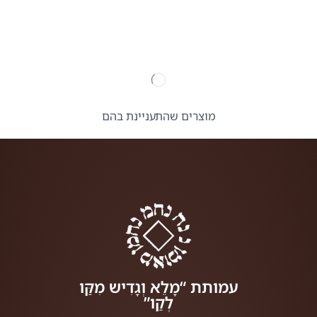
מוצרים שהתעניינת בהם
עמותת “מָלֵא וְגָדִיש מִקַּו
לְקַו”