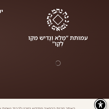
יש
עמותת “מָלֵא וְגָדִיש מִקַּו
לְקַו”
האתר וזכות ההפצה מוקדש בפרט לכבוד נשמת או