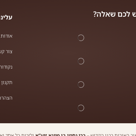
 לכם שאלה?
עלינו
אודות
צור קש
נקודות
תקנון 
הצהרת 
ר האורות רבנו הקדוש –
רבי נחמן בן פייגא זיע”א
ולזכות כל אחד וא